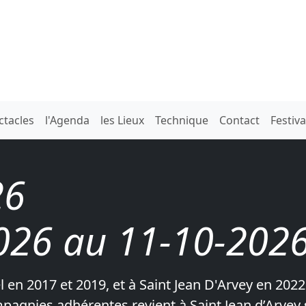
ctacles
l'Agenda
les Lieux
Technique
Contact
Festiv
26
026 au 11-10-202
en 2017 et 2019, et à Saint Jean D'Arvey en 2022 
mpagnies adhérentes revient à Saint Jean d’Arvey